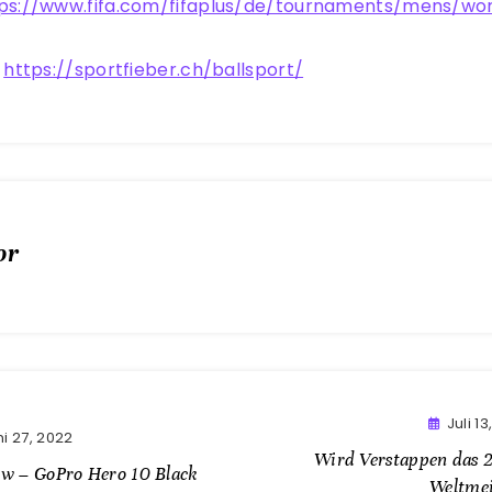
ps://www.fifa.com/fifaplus/de/tournaments/mens/wo
:
https://sportfieber.ch/ballsport/
or
Juli 1
ni 27, 2022
Wird Verstappen das 2
ew – GoPro Hero 10 Black
Weltmei