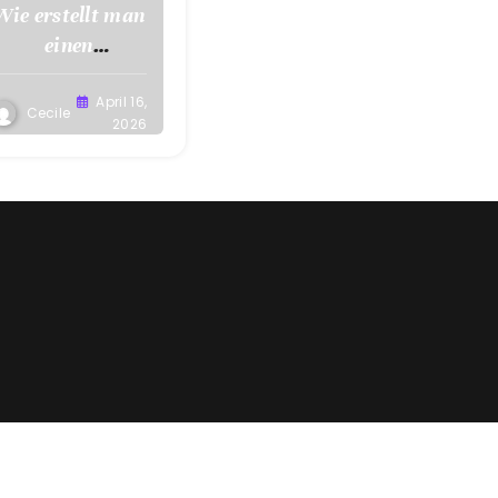
Wie erstellt man
einen
Trainingsplan
fürs
April 16,
Cecile
2026
Schwimmen?