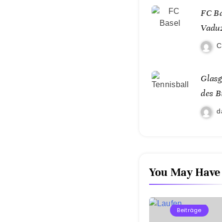
FC Ba
Vadu
C
Glasg
des B
d
You May Have
Beiträge