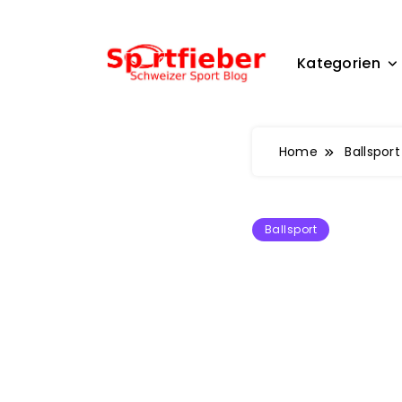
Skip
to
content
Kategorien
Sportfieber
Home
Ballsport
Ballsport