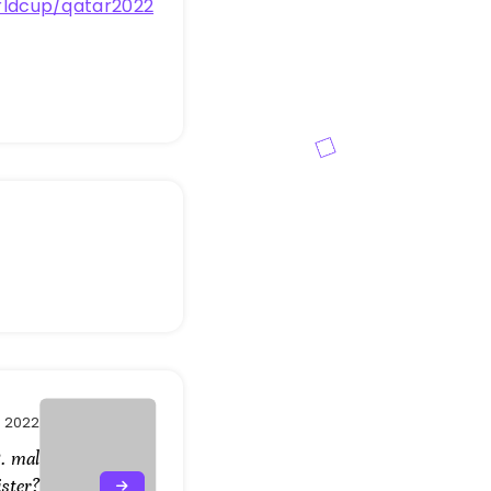
rldcup/qatar2022
3, 2022
. mal
ster?