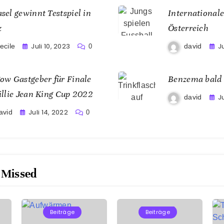
sel gewinnt Testspiel in
Internationale
z
Österreich
Juli 10, 2023
Ju
ecile
david
0
ow Gastgeber für Finale
Benzema bald 
illie Jean King Cup 2022
J
david
Juli 14, 2022
avid
0
 Missed
Beiträge
Beiträge