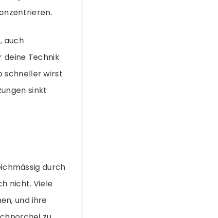
onzentrieren.
, auch
r deine Technik
 schneller wirst
zungen sinkt
leichmässig durch
h nicht. Viele
en, und ihre
Schnorchel zu