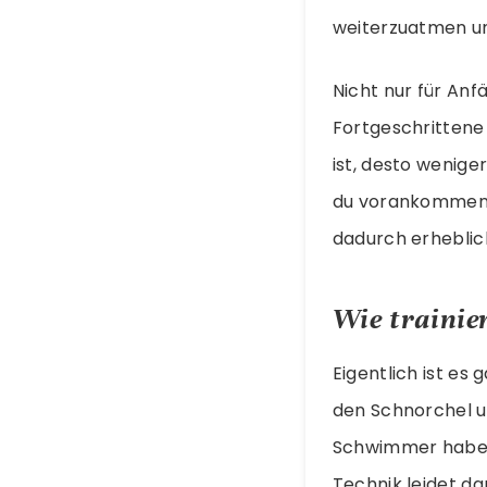
weiterzuatmen und
Nicht nur für Anf
Fortgeschrittene
ist, desto wenig
du vorankommen. 
dadurch erheblic
Wie trainie
Eigentlich ist es
den Schnorchel un
Schwimmer haben 
Technik leidet d