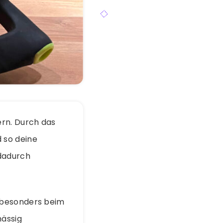
ern. Durch das
 so deine
 dadurch
 besonders beim
mässig