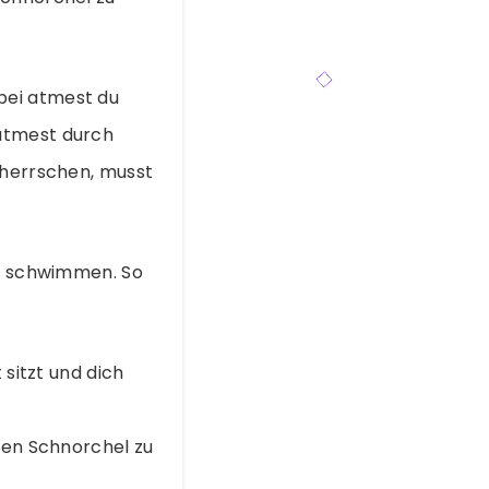
bei atmest du
 atmest durch
eherrschen, musst
zu schwimmen. So
 sitzt und dich
den Schnorchel zu