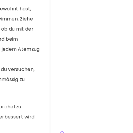
gewöhnt hast,
wimmen. Ziehe
 ob du mit der
und beim
ei jedem Atemzug
 du versuchen,
chmässig zu
orchel zu
erbessert wird