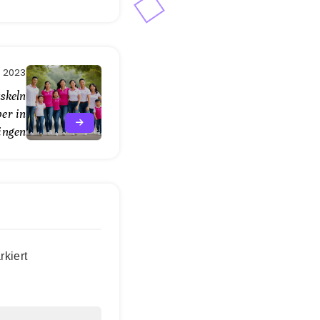
, 2023
skeln
er in
ingen
kiert