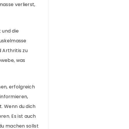
asse verlierst,
t und die
Muskelmasse
Arthritis zu
ewebe, was
nen, erfolgreich
 informieren,
t. Wenn du dich
ren. Es ist auch
 du machen sollst