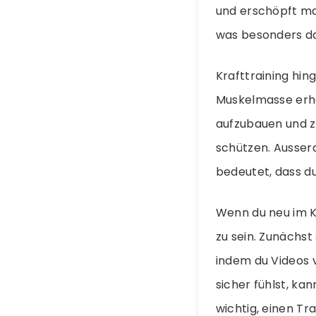
und erschöpft ma
was besonders d
Krafttraining hin
Muskelmasse erhö
aufzubauen und z
schützen. Ausse
bedeutet, dass d
Wenn du neu im Kra
zu sein. Zunächst
indem du Videos 
sicher fühlst, ka
wichtig, einen Tr