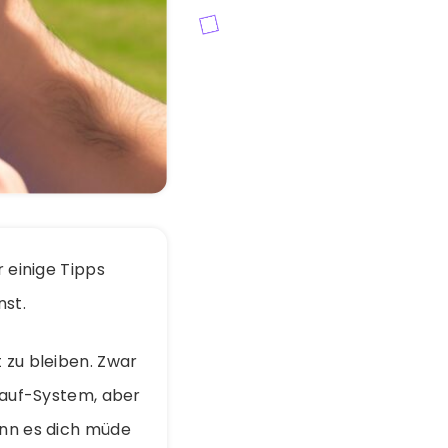
r einige Tipps
nst.
 zu bleiben. Zwar
slauf-System, aber
ann es dich müde