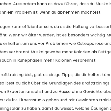
chen. Ausserdem kann es dazu führen, dass du Muskelm
ann ein Problem ist, wenn du abnehmen möchtest.
gegen kann effizienter sein, da es die Haltung verbesser
ht. Wenn wir älter werden, ist es besonders wichtig, 
u erhalten, um uns vor Problemen wie Osteoporose und 
rdem verbrennt Muskelgewebe mehr Kalorien als Fettg
u auch in Ruhephasen mehr Kalorien verbrennst.
fttraining bist, gibt es einige Tipps, die dir helfen kön
 solltest du dich über die Grundlagen des Krafttrainings
von Experten ansiehst und zu Hause ohne Gewichte übs
nnst du ins Fitnessstudio gehen und mit Gewichten trainie
ainingsplan zu haben, damit du weisst, welche Übungen