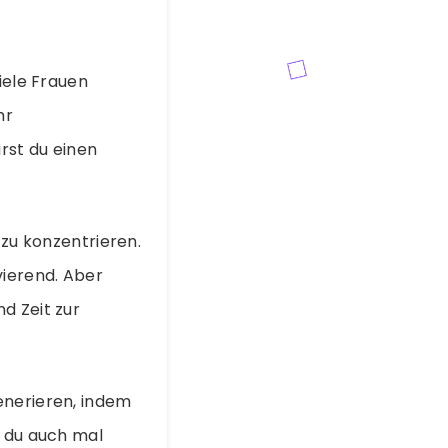
iele Frauen
hr
irst du einen
 zu konzentrieren.
vierend. Aber
d Zeit zur
enerieren, indem
t du auch mal