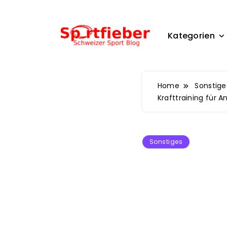
Skip
to
content
Kategorien
Sportfieber
Home
Sonstige
Krafttraining für 
Sonstiges