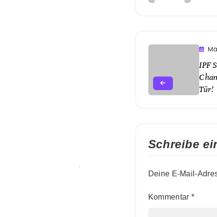
Mä
IPF S
Cham
Tür!
Schreibe e
Deine E-Mail-Adress
Kommentar
*